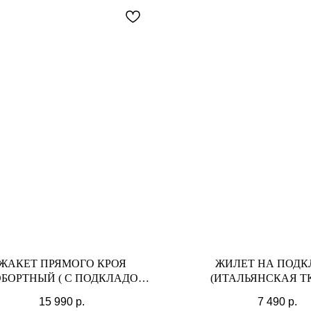
Оплата частями
платите сегодня 25% стоимости покупки картой любого банк
остальное — тремя платежами раз в две недели.
ЖАКЕТ ПРЯМОГО КРОЯ
ЖИЛЕТ НА ПОДК
БОРТНЫЙ ( С ПОДКЛАДОМ),
(ИТАЛЬЯНСКАЯ ТК
МИНДАЛЬ
МИНДАЛЬ
15 990
р.
7 490
р.
Оплата
Через
Через
Через