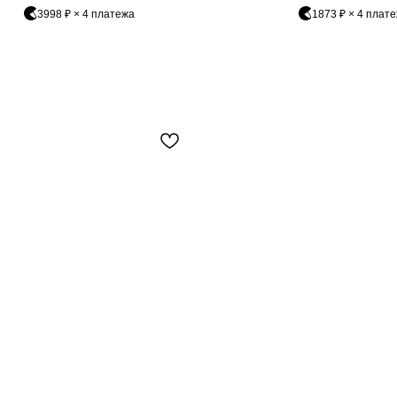
сегодня
2 недели
4 недели
6 недель
3998 ₽ × 4 платежа
1873 ₽ × 4 плат
25%
25%
25%
25%
Без комиссий и переплат
Как обычная оплата картой
Понятно