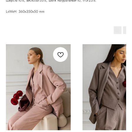
Шерсть-10%, вискоза-55%, шёлк натуральный-10, п\э-25%.
LxWxH: 360x350x50 mm