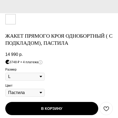
Оплата частями
ЖАКЕТ ПРЯМОГО КРОЯ ОДНОБОРТНЫЙ ( С
ПОДКЛАДОМ), ПАСТИЛА
14 990
р.
Оплатите сегодня 25% стоимости покупки
3748 ₽ × 4 платежа
картой любого банка, остальное — тремя
платежами раз в две недели.
Размер
Оплата
Через
Через
Через
Цвет
сегодня
2 недели
4 недели
6 недель
25%
25%
25%
25%
В КОРЗИНУ
Без комиссий и переплат