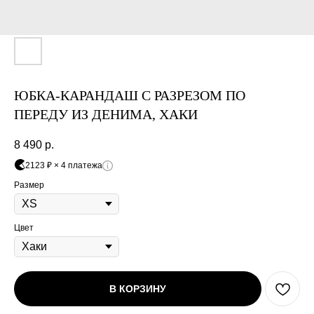
Оплата частями
ЮБКА-КАРАНДАШ С РАЗРЕЗОМ ПО
ПЕРЕДУ ИЗ ДЕНИМА, ХАКИ
8 490
р.
Оплатите сегодня 25% стоимости покупки
картой любого банка, остальное — тремя
2123 ₽ × 4 платежа
платежами раз в две недели.
Размер
Оплата
Через
Через
Через
Цвет
сегодня
2 недели
4 недели
6 недель
25%
25%
25%
25%
В КОРЗИНУ
Без комиссий и переплат