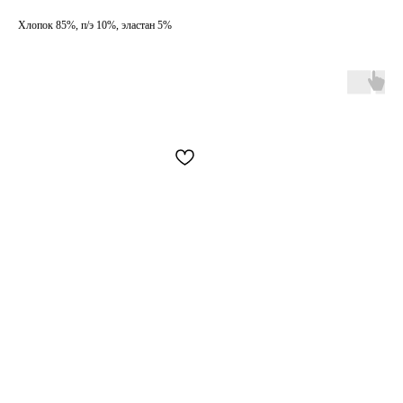
Как обычная оплата картой
Хлопок 85%, п/э 10%, эластан 5%
Понятно