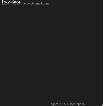
Новосибирск
Lagom.olgaermakova@gmail.com
,
lagom 2025 © Все права