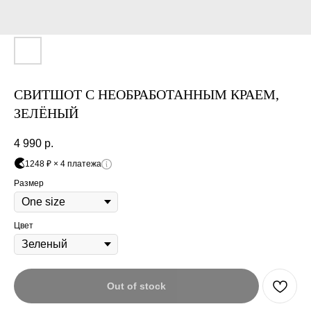
Оплата
Через
Через
Через
сегодня
2 недели
4 недели
6 недель
25%
25%
25%
25%
СВИТШОТ С НЕОБРАБОТАННЫМ КРАЕМ,
Без комиссий и переплат
ЗЕЛЁНЫЙ
Как обычная оплата картой
4 990
р.
1248 ₽ × 4 платежа
Понятно
Размер
Цвет
Out of stock