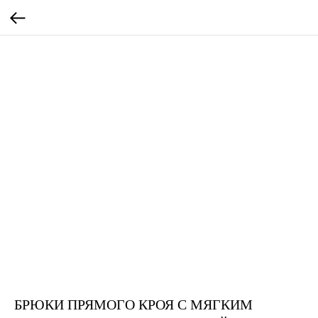
Оплата частями
Оплатите сегодня 25% стоимости покупки
картой любого банка, остальное — тремя
платежами раз в две недели.
БРЮКИ ПРЯМОГО КРОЯ С МЯГКИМ
Оплата
Через
Через
Через