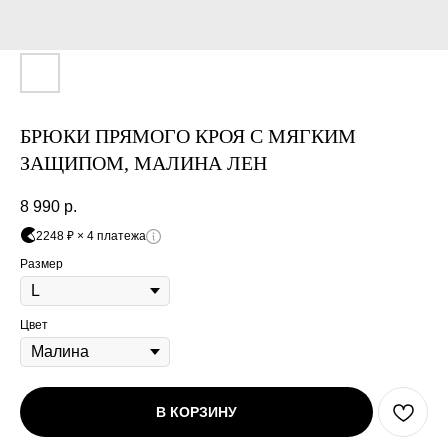
платежами раз в две недели.
Оплата
Через
Через
Через
сегодня
2 недели
4 недели
6 недель
25%
25%
25%
25%
БРЮКИ ПРЯМОГО КРОЯ С МЯГКИМ
ЗАЩИПОМ, МАЛИНА ЛЕН
Без комиссий и переплат
8 990
р.
Как обычная оплата картой
2248 ₽ × 4 платежа
Понятно
Размер
Цвет
В КОРЗИНУ