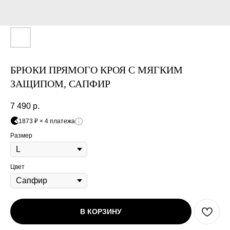
Оплата
Через
Через
Через
сегодня
2 недели
4 недели
6 недель
25%
25%
25%
25%
БРЮКИ ПРЯМОГО КРОЯ С МЯГКИМ
Без комиссий и переплат
ЗАЩИПОМ, САПФИР
Как обычная оплата картой
7 490
р.
1873 ₽ × 4 платежа
Понятно
Размер
Цвет
В КОРЗИНУ