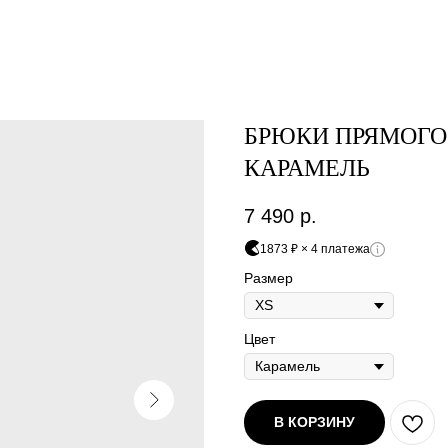
БРЮКИ ПРЯМОГО
КАРАМЕЛЬ
7 490
р.
1873 ₽ × 4 платежа
Размер
Оплата частями
Цвет
В КОРЗИНУ
платите сегодня 25% стоимости покупки картой любого банк