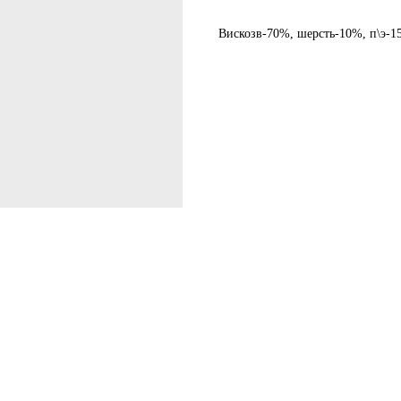
остальное — тремя платежами раз в две недели.
Вискозв-70%, шерсть-10%, п\э-1
Оплата
Через
Через
Через
сегодня
2 недели
4 недели
6 недель
25%
25%
25%
25%
Без комиссий и переплат
Как обычная оплата картой
Понятно