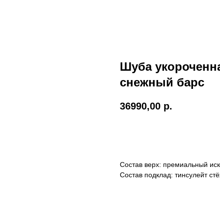
Шуба укороченна
снежный барс
36990,00
р.
В КОРЗИНУ
Состав верх: премиальный иск
Состав подклад: тинсулейт ст