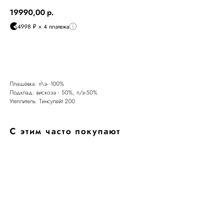
Оплата
Через
Через
Через
сегодня
2 недели
4 недели
6 недель
19990,00
р.
25%
25%
25%
25%
4998 ₽ × 4 платежа
В КОРЗИНУ
Без комиссий и переплат
Как обычная оплата картой
Плащёвка: п\э- 100%
Подклад: вискоза - 50%, п/э-50%
Утеплитель: Тинсулейт 200
Понятно
С этим часто покупают