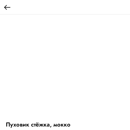
Оплата частями
Оплатите сегодня 25% стоимости покупки картой
любого банка, остальное — тремя платежами раз
в две недели.
Пуховик стёжка, мокко