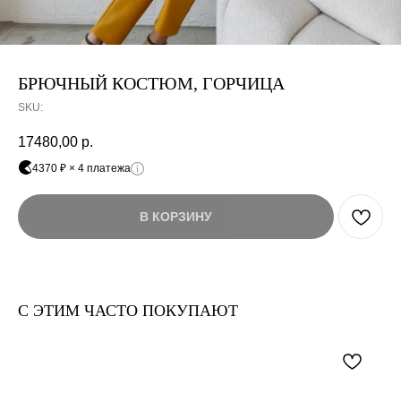
Оплата частями
БРЮЧНЫЙ КОСТЮМ, ГОРЧИЦА
SKU:
17480,00
р.
Оплатите сегодня 25% стоимости покупки
4370 ₽ × 4 платежа
картой любого банка, остальное — тремя
платежами раз в две недели.
В КОРЗИНУ
Оплата
Через
Через
Через
сегодня
2 недели
4 недели
6 недель
25%
25%
25%
25%
С ЭТИМ ЧАСТО ПОКУПАЮТ
Без комиссий и переплат
Как обычная оплата картой